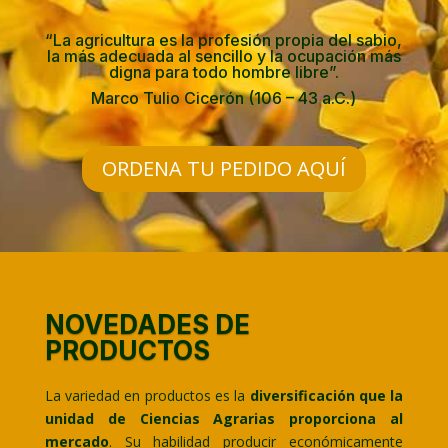
“La agricultura es la profesión propia del sabio,
la más adecuada al sencillo y la ocupación más
digna para todo hombre libre”.
Marco Tulio Cicerón (106 – 43 a.C.)
ORDENA TU PEDIDO AQUÍ
NOVEDADES DE
PRODUCTOS
La variedad en productos es la
diversificación que la
unidad de Ciencias Agrarias proporciona al
mercado
. Su habilidad producir económicamente